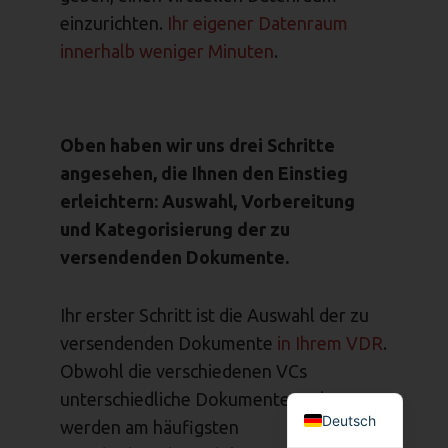
einzurichten.
Ihr eigener Datenraum
innerhalb weniger Minuten
.
Oben haben wir uns drei Schritte
angesehen, die Ihnen den Einstieg
erleichtern: Auswahl, Vorbereitung
und Kategorisierung der zu
versendenden Dokumente.
Ihr erster Schritt ist die Auswahl der zu
versendenden Dokumente
in Ihrem VDR
.
Obwohl die verschiedenen VCs
unterschiedliche Dokumente verlangen,
Deutsch
werden am häufigsten