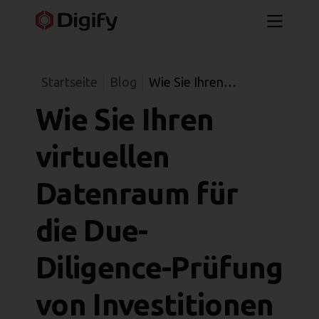
Startseite
Blog
Wie Sie Ihren
virtuellen Datenraum
Wie Sie Ihren
für die Due-Diligence-
Prüfung von
virtuellen
Investitionen
organisieren
Datenraum für
[kostenlose
die Due-
Checkliste]
Diligence-Prüfung
von Investitionen