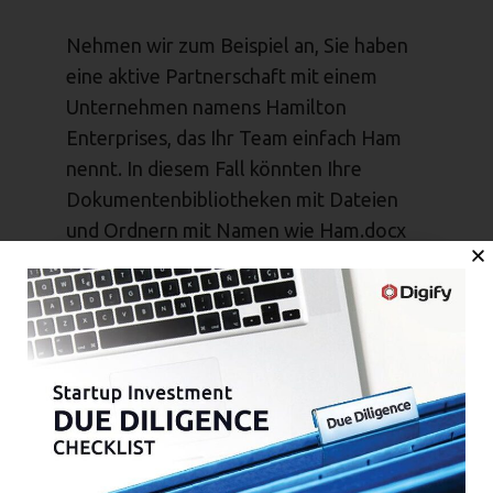
Nehmen wir zum Beispiel an, Sie haben
eine aktive Partnerschaft mit einem
Unternehmen namens Hamilton
Enterprises, das Ihr Team einfach Ham
nennt. In diesem Fall könnten Ihre
Dokumentenbibliotheken mit Dateien
und Ordnern mit Namen wie Ham.docx
und Ham deal gefüllt sein. Wenn
Hamilton Enterprises also kein
bekannter Name ist, den alle,
einschließlich des Teams für die
Investitionsprüfung, kurz Ham nennen,
dann müssen Sie die Ärmel
hochkrempeln und diese Dateien und
Ordner entsprechend umbenennen.