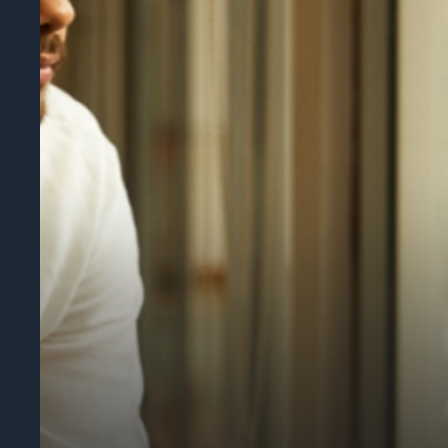
“Wir nutzen Digify seit einem Jahr, um private D
nicht mehr unser eigenes Tool für den sicheren
Unternehmen reagiert auf Kundenfeedback und da
James Costa
Leitender Produktmanager
Umschlagbuch