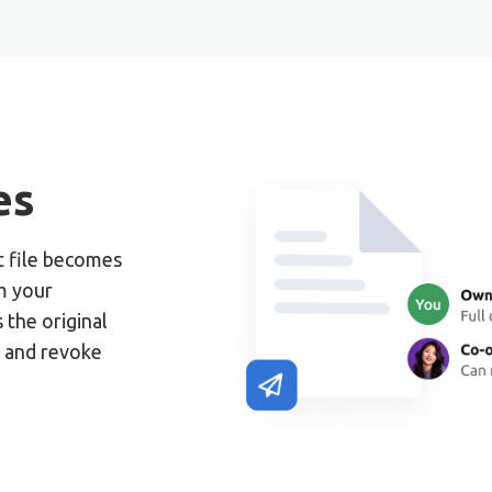
es
at file becomes
m your
 the original
, and revoke