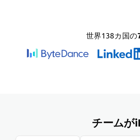
世界138カ国の
チームがiD