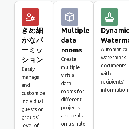
きめ細
Multiple
Dynami
かなパ
data
Waterm
ーミッ
rooms
Automatical
watermark
ション
Create
documents
multiple
Easily
with
virtual
manage
recipients’
data
and
information
rooms for
customize
different
individual
projects
guests or
and deals
groups’
on a single
level of