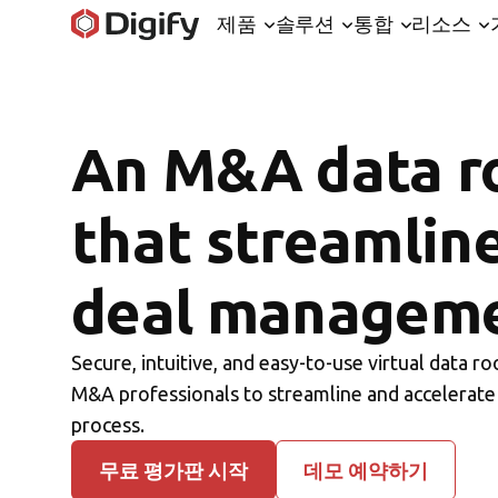
제품
솔루션
통합
리소스
An M&A data 
that streamlin
deal managem
Secure, intuitive, and easy-to-use virtual data 
M&A professionals to streamline and accelerate
process.
무료 평가판 시작
데모 예약하기