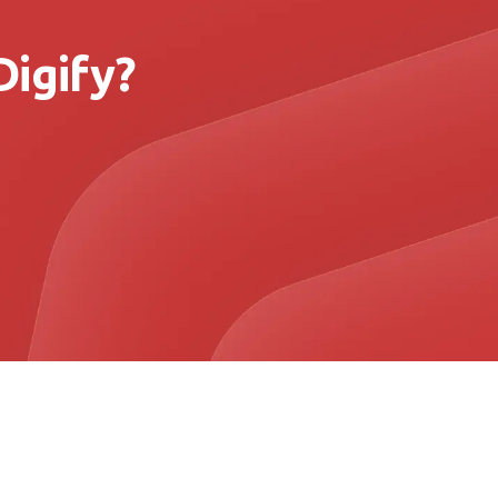
igify?