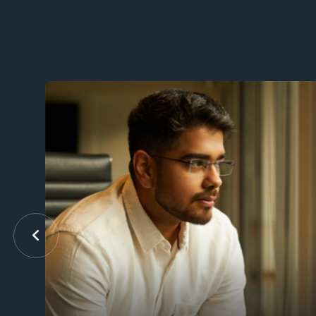
인
G
합
P