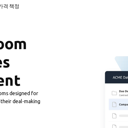
가격 책정
room
es
ent
rooms designed for
 their deal-making