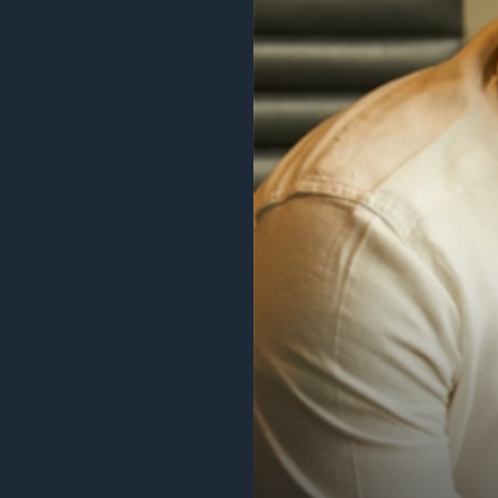
“Temos vindo a utilizar a Digify no último 
poupou-nos muito tempo de ter de construir
funcionalidades, respondem ao feedback dos 
Tiago Costa
Gestor de produtos principal
Livro de embrulho