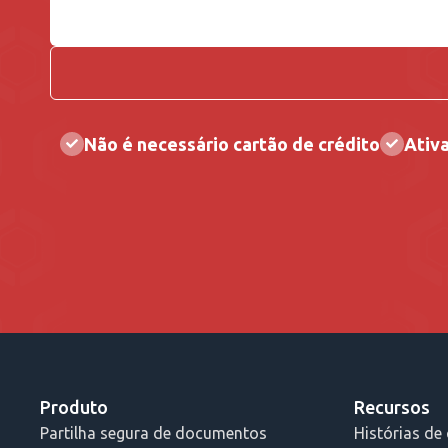
Não é necessário cartão de crédito
Ativ
Produto
Recursos
Partilha segura de documentos
Histórias de 