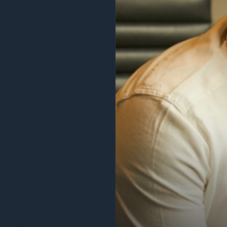
“Temos vindo a utilizar a Digify no último a
poupou-nos muito tempo de ter de construir 
funcionalidades, respondem ao feedback dos c
Tiago Costa
Gestor de produtos principal
Livro de embrulho