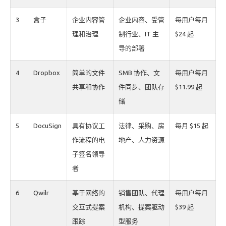
3
盒子
企业内容管
企业内容、受管
每用户每月
理和治理
制行业、IT 主
$24 起
导的部署
4
Dropbox
简单的文件
SMB 协作、文
每用户每月
共享和协作
件同步、团队存
$11.99 起
储
5
DocuSign
具有协议工
法律、采购、房
每月 $15 起
作流程的电
地产、人力资源
子签名领导
者
6
Qwilr
基于网络的
销售团队、代理
每用户每月
交互式提案
机构、提案驱动
$39 起
跟踪
型服务