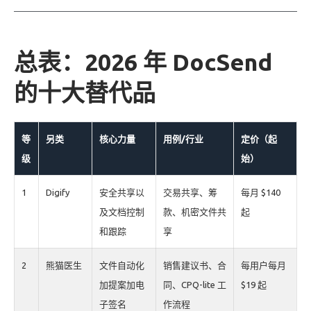
总表：2026 年 DocSend
的十大替代品
等
另类
核心力量
用例/行业
定价（起
级
始）
1
Digify
安全共享以
交易共享、筹
每月 $140
及文档控制
款、机密文件共
起
和跟踪
享
2
熊猫医生
文件自动化
销售建议书、合
每用户每月
加提案加电
同、CPQ-lite 工
$19 起
子签名
作流程