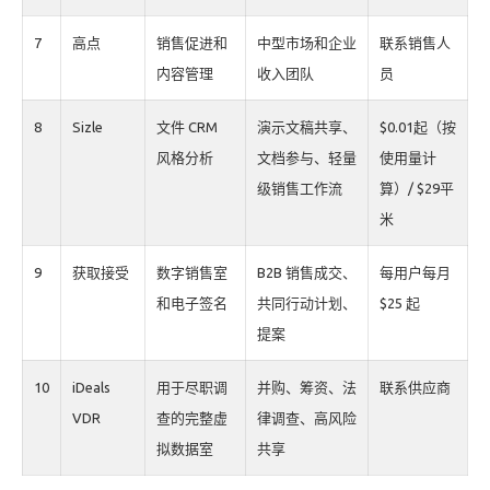
7
高点
销售促进和
中型市场和企业
联系销售人
内容管理
收入团队
员
8
Sizle
文件 CRM
演示文稿共享、
$0.01起（按
风格分析
文档参与、轻量
使用量计
级销售工作流
算）/ $29平
米
9
获取接受
数字销售室
B2B 销售成交、
每用户每月
和电子签名
共同行动计划、
$25 起
提案
10
iDeals
用于尽职调
并购、筹资、法
联系供应商
VDR
查的完整虚
律调查、高风险
拟数据室
共享