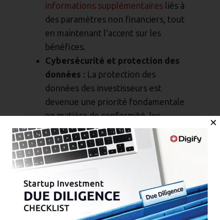
informations supplémentaires
liés à
des paramètres non financiers, tout
en maintenant l'accent sur les
bénéfices.
Cybersécurité et protection des
données :
La protection des
données des investisseurs est
devenue une priorité fondamentale
en matière de conformité, les
violations pouvant entraîner
d'importants préjudices financiers et
de réputation.
Lutte contre le blanchiment
d'argent (AML) et connaissance du
client (KYC) :
Les fonds privés
doivent mettre en œuvre des