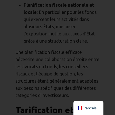
Planification fiscale nationale et
locale
: En particulier pour les fonds
qui exercent leurs activités dans
plusieurs États, minimiser
l'exposition inutile aux taxes d'État
grâce à une structuration claire.
Une planification fiscale efficace
nécessite une collaboration étroite entre
les avocats du fonds, les conseillers
fiscaux et l'équipe de gestion, les
structures étant généralement adaptées
aux besoins spécifiques des différentes
catégories d'investisseurs.
Tarification et
Français