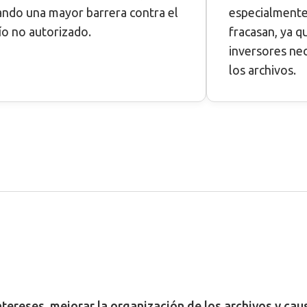
ando una mayor barrera contra el
especialmente 
ío no autorizado.
fracasan, ya q
inversores ne
los archivos.
intereses, mejorar la organización de los archivos y ca