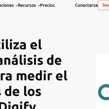
aciones
Recursos
Precios
Conectarse
Dem
liza el
nálisis de
a medir el
 de los
Digify