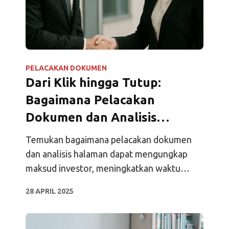
PELACAKAN DOKUMEN
Dari Klik hingga Tutup:
Bagaimana Pelacakan
Dokumen dan Analisis
Halaman Mengungkap Niat
Temukan bagaimana pelacakan dokumen
Investor
dan analisis halaman dapat mengungkap
maksud investor, meningkatkan waktu
tindak lanjut, dan membantu Anda menutup
28 APRIL 2025
transaksi lebih cepat.