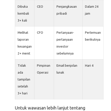
Dibuka
CEO
Penjangkauan
Dalam 24
kembali
pribadi
jam
3+ kali
Melihat
CFO
Pertanyaan-
Pertemuan
laporan
pertanyaan
berikutnya
keuangan
investor
2+ menit
sebelumnya
Tidak
Pimpinan
Email benjolan
Hari 4
ada
Operasi
lunak
tampilan
setelah
3+ hari
Untuk wawasan lebih lanjut tentang