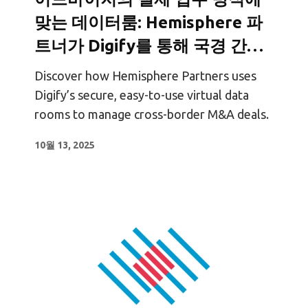
맞는 데이터룸: Hemisphere 파
트너가 Digify를 통해 국경 간
M&A를 간소화한 방법
Discover how Hemisphere Partners uses
Digify’s secure, easy-to-use virtual data
rooms to manage cross-border M&A deals.
10월 13, 2025