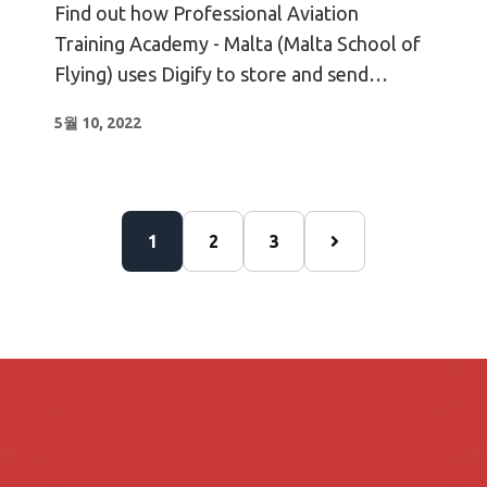
Digify to send training
Find out how Professional Aviation
materials securely
Training Academy - Malta (Malta School of
Flying) uses Digify to store and send
confidential training material securely.
5월 10, 2022
1
2
3