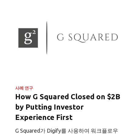
사례 연구
How G Squared Closed on $2B
by Putting Investor
Experience First
G Squared가 Digify를 사용하여 워크플로우