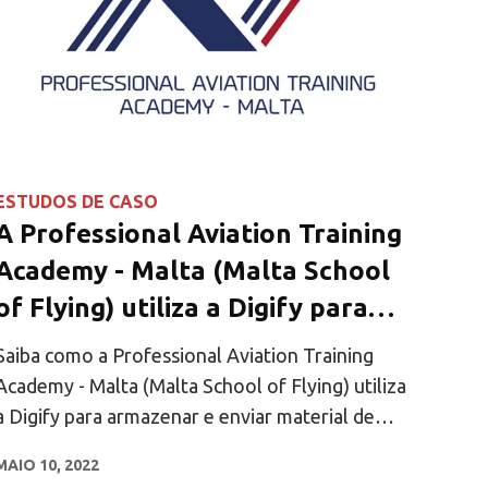
ESTUDOS DE CASO
A Professional Aviation Training
Academy - Malta (Malta School
of Flying) utiliza a Digify para
enviar materiais de formação de
Saiba como a Professional Aviation Training
forma segura
Academy - Malta (Malta School of Flying) utiliza
a Digify para armazenar e enviar material de
formação confidencial de forma segura.
MAIO 10, 2022