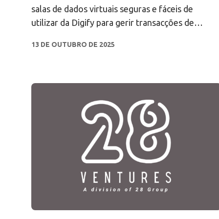
as fusões e aquisições
salas de dados virtuais seguras e fáceis de
transfronteiriças com a Digify
utilizar da Digify para gerir transacções de
fusões e aquisições transfronteiriças.
13 DE OUTUBRO DE 2025