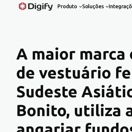
Produto
Soluções
Integraç
A maior marca
de vestuário f
Sudeste Asiátic
Bonito, utiliza 
angariar fundos