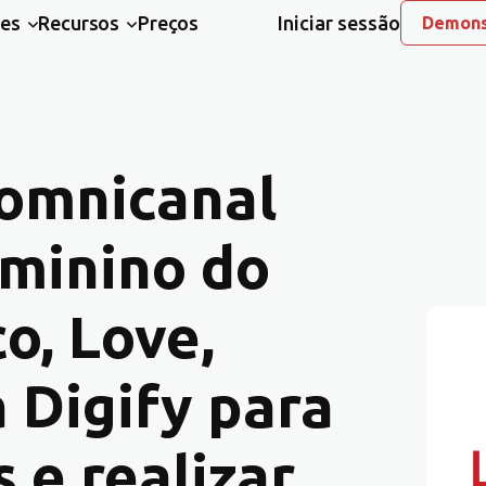
ões
Recursos
Preços
Iniciar sessão
Demons
 omnicanal
eminino do
o, Love,
a Digify para
 e realizar