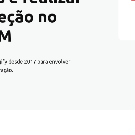
reção no
0M
igify desde 2017 para envolver
ração.