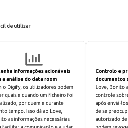
l de utilizar
enha informações acionáveis
Controlo e pr
 a análise do data room
documentos s
 o Digify, os utilizadores podem
Love, Bonito a
er quais e quando um ficheiro foi
controle sobr
ualizado, por quem e durante
após enviá-lo
nto tempo. Isso dá ao Love,
de se preocup
ito as informações necessárias
autorizado de 
a facilitar a comunicação e ajudar
podem revogar