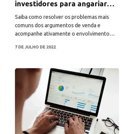
investidores para angariar
fundos para as empresas em
Saiba como resolver os problemas mais
fase de arranque
comuns dos argumentos de venda e
acompanhe ativamente o envolvimento
dos argumentos de venda da sua startup
7 DE JULHO DE 2022
para obter sucesso na angariação de
fundos.