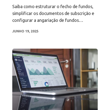
angariação de fundos
Saiba como estruturar o fecho de fundos,
subsequentes
simplificar os documentos de subscrição e
configurar a angariação de fundos
subsequente.
JUNHO 19, 2025