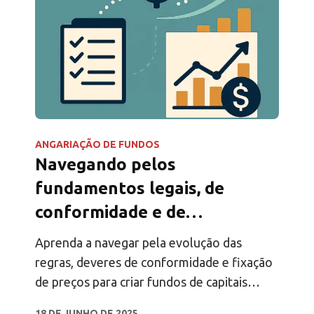
ANGARIAÇÃO DE FUNDOS
Navegando pelos
fundamentos legais, de
conformidade e de
precificação de fundos
Aprenda a navegar pela evolução das
regras, deveres de conformidade e fixação
de preços para criar fundos de capitais
privados. Domine os aspectos jurídicos
18 DE JUNHO DE 2025