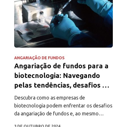
ANGARIAÇÃO DE FUNDOS
Angariação de fundos para a
biotecnologia: Navegando
pelas tendências, desafios e o
papel crítico da segurança de
Descubra como as empresas de
dados
biotecnologia podem enfrentar os desafios
da angariação de fundos e, ao mesmo
tempo, dar prioridade à segurança dos
3 DE OUTUBRO DE 2024