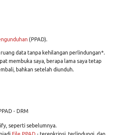
Pengunduhan
(PPAD).
 ruang data tanpa kehilangan perlindungan*.
pat membuka saya, berapa lama saya tetap
embali, bahkan setelah diunduh.
fy, seperti sebelumnya.
njadi
File PPAD
- terenkripsi, terlindungi, dan