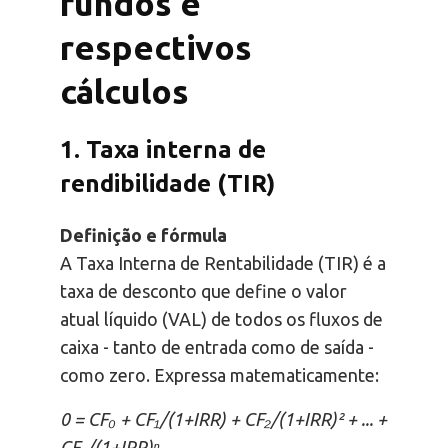
fundos e
respectivos
cálculos
1. Taxa interna de
rendibilidade (TIR)
Definição e fórmula
A Taxa Interna de Rentabilidade (TIR) é a
taxa de desconto que define o valor
atual líquido (VAL) de todos os fluxos de
caixa - tanto de entrada como de saída -
como zero. Expressa matematicamente:
0 = CF₀ + CF₁/(1+IRR) + CF₂/(1+IRR)² + ... +
CFₙ/(1+IRR)ⁿ