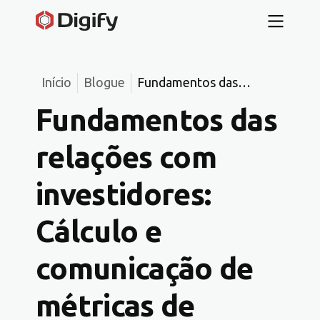
Início
Blogue
Fundamentos das
relações com
Fundamentos das
investidores: Cálculo e
comunicação de
relações com
métricas de fundos para
aumentar a confiança
investidores:
dos investidores finais
Cálculo e
comunicação de
métricas de