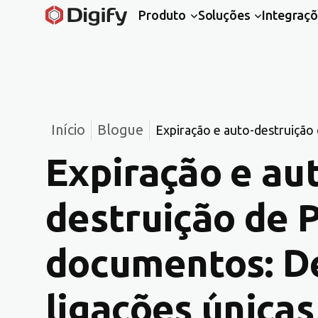
Produto
Soluções
Integraç
Início
Blogue
Expiração e auto-destruição
ligações únicas
Expiração e au
destruição de 
documentos: De
ligações únicas