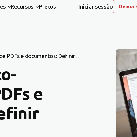
ões
Recursos
Preços
Iniciar sessão
Demons
 de PDFs e documentos: Definir
to-
PDFs e
finir