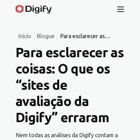
Início
Blogue
Para esclarecer as
coisas: O que os “sites
Para esclarecer as
de avaliação da Digify”
erraram
coisas: O que os
“sites de
avaliação da
Digify” erraram
Nem todas as análises da Digify contam a