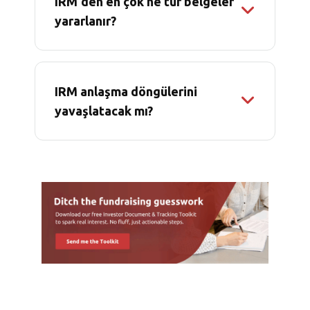
IRM'den en çok ne tür belgeler
yararlanır?
IRM anlaşma döngülerini
yavaşlatacak mı?