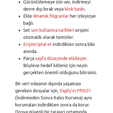
Görüntülemeye izin ver, indirmeyi
devre dışı bırak veya
blok baskı
.
Ekle
dinamik filigranlar
her izleyiciye
bağlı.
Set
son kullanma tari̇hleri̇
erişimi
otomatik olarak temizler.
Erişimi iptal et
indirdikten sonra bile
anında.
Parça
sayfa düzeyinde etkileşim
Böylece hedef kitleniz için neyin
gerçekten önemli olduğunu bilirsiniz.
Bir veri odasının dışında yaşaması
gereken dosyalar için,
Digify'ın PPAD'i
(İndirmeden Sonra Kalıcı Koruma) aynı
korumaları indirdikten sonra da korur.
Dosya güvenli bir tarayıcı ortamında