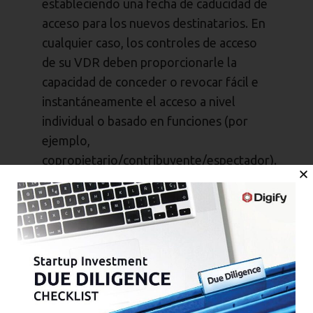
estableciendo una fecha de caducidad de
acceso para los nuevos destinatarios. En
cualquier caso, los controles de acceso
de su VDR deben proporcionarle la
capacidad de conceder o revocar fácil e
instantáneamente el acceso a nivel
individual o basado en funciones (por
ejemplo,
copropietario/contribuyente/espectador).
Capacidad para gestionar
un número ilimitado de
destinatarios y salas
Destinatarios ilimitados