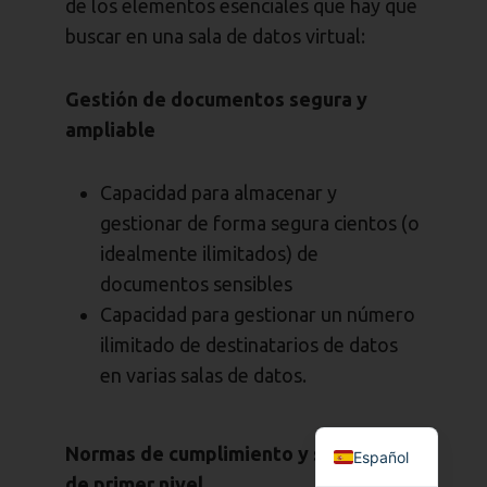
de los elementos esenciales que hay que
buscar en una sala de datos virtual:
Gestión de documentos segura y
ampliable
Capacidad para almacenar y
gestionar de forma segura
cientos (o
idealmente ilimitados) de
documentos sensibles
Capacidad para gestionar un número
ilimitado de destinatarios de datos
en varias salas de datos.
Normas de cumplimiento y seguridad
Español
de primer nivel