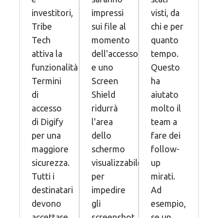
investitori,
impressi
visti, da
Tribe
sui file al
chi e per
Tech
momento
quanto
attiva la
dell'accesso
tempo.
funzionalità
e uno
Questo
Termini
Screen
ha
di
Shield
aiutato
accesso
ridurrà
molto il
di Digify
l'area
team a
per una
dello
fare dei
maggiore
schermo
follow-
sicurezza.
visualizzabile
up
Tutti i
per
mirati.
destinatari
impedire
Ad
devono
gli
esempio,
accettare
screenshot.
se un