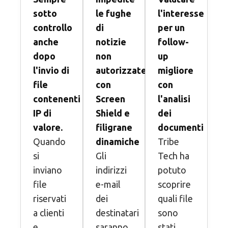
sotto
le fughe
l'interesse
controllo
di
per un
anche
notizie
follow-
dopo
non
up
l'invio di
autorizzate
migliore
file
con
con
contenenti
Screen
l'analisi
IP di
Shield e
dei
valore.
filigrane
documenti
Quando
dinamiche
Tribe
si
Gli
Tech ha
inviano
indirizzi
potuto
file
e-mail
scoprire
riservati
dei
quali file
a clienti
destinatari
sono
e
saranno
stati