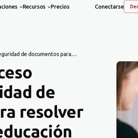
aciones
Recursos
Precios
Conectarse
Dem
eguridad de documentos para
ón en línea
ceso
idad de
a resolver
 educación