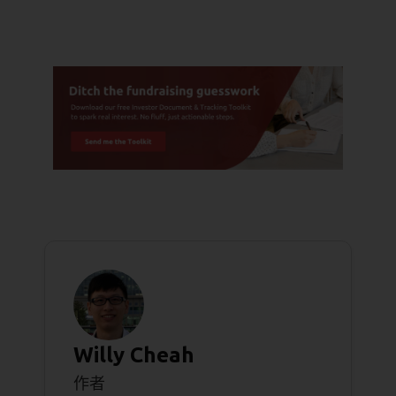
Willy Cheah
作者