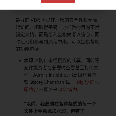
享
最好的 VDR 可以在严密的安全性和无障
碍访问之间取得平衡。这样做的目的不是
锁定文档，而是给利益相关者以信心，同
时让他们参与到流程中来。可以提供帮助
的功能包括
水印
以防止未经授权的共享，同时还
允许投资者在必要时查看甚至打印文
件。Aurora Insight 公司高级财务总
监 Stacey Shanahan 说、,
Digify 的水
印功能
一直以来
省时省力
.
“以前，我必须在各种格式的每一个
文件上手动添加水印，但有了