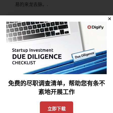
易的来龙去脉。.
G Squared 投资者关系负责人 Antonia
Korduba、,
这是 Digify 的主要优势之一
. .
她说：
“Digify平台从投资者体验的一开始就
与我们的品牌完美融合，为无缝一致
的体验奠定了基础”。”
这些功能减少了投资者的摩擦，保持了体
免费的尽职调查清单，帮助您有条不
验的连续性。
在复杂、高风险的融资过程
紊地开展工作
中，帮助保持势头。.
7.安全但可访问的共
立即下载