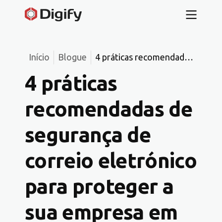
Início
Blogue
4 práticas recomendadas
de segurança de correio
4 práticas
eletrónico para proteger
a sua empresa em 2025
recomendadas de
segurança de
correio eletrónico
para proteger a
sua empresa em